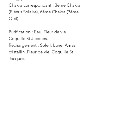
Chakra correspondant : 3ème Chakra
(Pléxus Solaire), 6ème Chakra (3ème
Oeil).
Purification : Eau. Fleur de vie.
Coquille St Jacques.
Rechargement : Soleil. Lune. Amas
cristallin. Fleur de vie. Coquille St
Jacques.
Référence : 94
4 en stock
Prix unitaire : 8 €
(Pour rappel un bijou en pierre
naturelle ou une pierre naturelle est