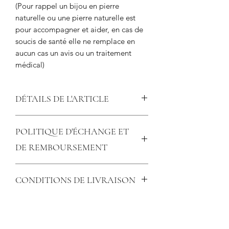
(Pour rappel un bijou en pierre
naturelle ou une pierre naturelle est
pour accompagner et aider, en cas de
soucis de santé elle ne remplace en
aucun cas un avis ou un traitement
médical)
DÉTAILS DE L'ARTICLE
Pierre Brute et polie Septaria Dragon
POLITIQUE D'ÉCHANGE ET
DE REMBOURSEMENT
July Lithothérapie et Bien Être accepte
CONDITIONS DE LIVRAISON
les retours sous 14 jours si les articles
n'ont pas été utilisés, modifiés, lavés
Expédition possible par lettre suivie ou
ou autrement manipulés. Les articles
en colissimo selon le poids total de la
doivent être retournés dans leur
commande, calculer automatiquement
emballage d'origine.