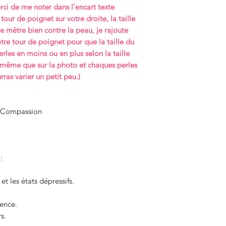
ci de me noter dans l'encart texte
personnalisé obligat
responsable de tou
transport ou dû à t
votre droite, la tail
tour de poignet sur votre droite, la taille
transport ou dû à t
volonté.
le mètre bien contre
le mètre bien contre la peau, je rajoute
volonté.
Les articles ne peuv
automatiquement 1.5
re tour de poignet pour que la taille du
Possibilité de retra
Lithothérapie et Bie
pour que la taille du
perles en moins ou en plus selon la taille
rendez-vous.
préalable de July Li
perles en moins ou e
 même que sur la photo et chaques perles
soumis à des frais d
saura pas exactemen
ras varier un petit peu.)
si le bracelet casse j
chaques perles en p
gratuitement
, frais
varier un petit peu.)
du bracelet à votre 
bracelet à ma charg
& Compassion
:
et les états dépressifs.
ience.
s.