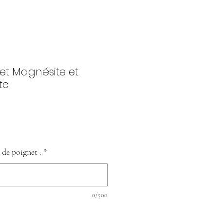
let Magnésite et
te
 de poignet :
*
0/500