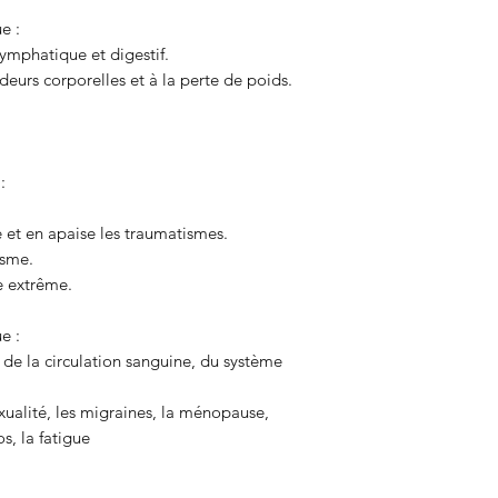
e :
 lymphatique et digestif.
odeurs corporelles et à la perte de poids.
:
 et en apaise les traumatismes.
isme.
ie extrême.
e :
de la circulation sanguine, du système
 sexualité, les migraines, la ménopause,
s, la fatigue