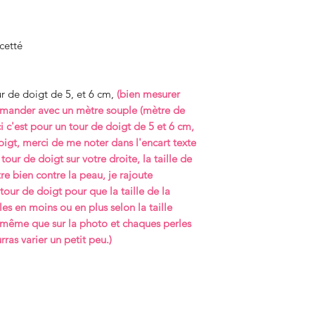
mètre bien contre la
responsable de tou
transport ou dû à t
automatiquement 0,5
transport ou dû à t
volonté.
que la taille de la b
volonté.
acetté
Les articles ne peuv
perles en moins ou e
Possibilité de retra
Lithothérapie et Bie
saura pas exactemen
rendez-vous.
préalable de July Li
chaques perles en p
soumis à des frais d
ur de doigt de 5, et 6 cm,
(bien mesurer
varier un petit peu.)
si le bracelet casse j
mmander avec un mètre souple (mètre de
gratuitement
, frais
ci c'est pour un tour de doigt de 5 et 6 cm,
du bracelet à votre 
oigt, merci de me noter dans l'encart texte
bracelet à ma charg
tour de doigt sur votre droite, la taille de
re bien contre la peau, je rajoute
our de doigt pour que la taille de la
les en moins ou en plus selon la taille
 même que sur la photo et chaques perles
ras varier un petit peu.)