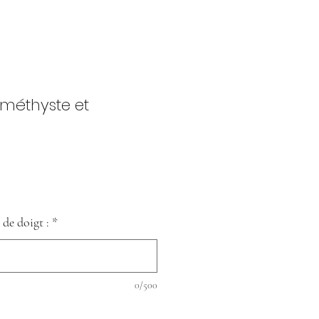
Améthyste et
 de doigt :
*
0/500