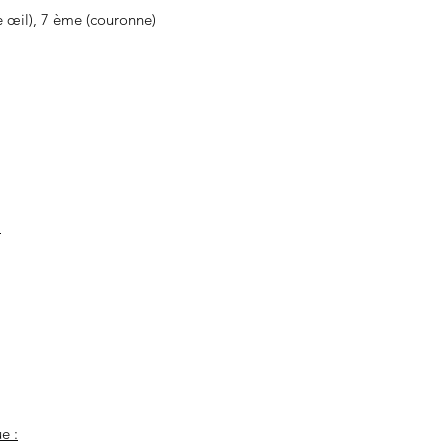
 œil), 7 ème (couronne)
:
e :