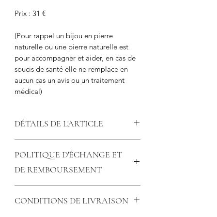
Prix : 31 €
(Pour rappel un bijou en pierre
naturelle ou une pierre naturelle est
pour accompagner et aider, en cas de
soucis de santé elle ne remplace en
aucun cas un avis ou un traitement
médical)
DÉTAILS DE L'ARTICLE
En perles de 8 mm, fil élastique,
POLITIQUE D'ÉCHANGE ET
Breloque boule et séparateur en acier
inoxydable argenté.
DE REMBOURSEMENT
Taille 21.5 cm pour tour de poignet 20
cm
July Mode et Beauté accepte les
(bien mesurer votre tour de poignet
CONDITIONS DE LIVRAISON
retours sous 14 jours (délai de
avant de commander avec un mètre
rétractation légal) si les articles n'ont