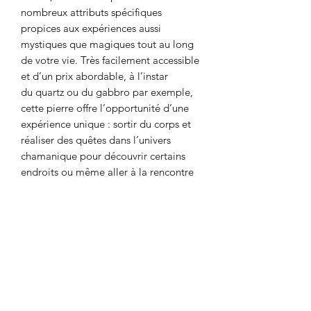
nombreux attributs spécifiques
propices aux expériences aussi
mystiques que magiques tout au long
de votre vie. Très facilement accessible
et d’un prix abordable, à l’instar
du quartz ou du gabbro par exemple,
cette pierre offre l’opportunité d’une
expérience unique : sortir du corps et
réaliser des quêtes dans l’univers
chamanique pour découvrir certains
endroits ou même aller à la rencontre
de certaines personnes. Vous l’aurez
compris, la
pierre merlinite
optimise
votre capacité de clairvoyance, pour
développer plus facilement la vision
psychique et voyager dans des vies
antérieures et, qui sait, rencontrer
Merlin et le roi Arthur. Dormir avec
l’une de ces pierres, en la plaçant sous