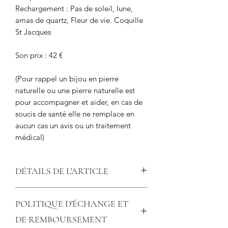
Rechargement : Pas de soleil, lune,
amas de quartz, Fleur de vie. Coquille
St Jacques
Son prix : 42 €
(Pour rappel un bijou en pierre
naturelle ou une pierre naturelle est
pour accompagner et aider, en cas de
soucis de santé elle ne remplace en
aucun cas un avis ou un traitement
médical)
DÉTAILS DE L'ARTICLE
En perles de 8 mm, fil élastique,
POLITIQUE D'ÉCHANGE ET
séparateurs, bille et médaillon en acier
inoxydable argenté.
DE REMBOURSEMENT
Taille 20.5 cm pour un tour de poignet