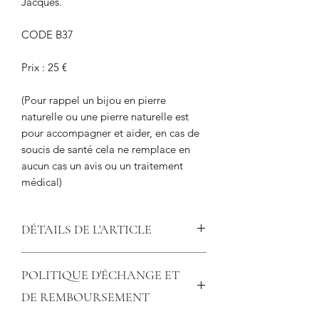
Jacques.
CODE B37
Prix : 25 €
(Pour rappel un bijou en pierre
naturelle ou une pierre naturelle est
pour accompagner et aider, en cas de
soucis de santé cela ne remplace en
aucun cas un avis ou un traitement
médical)
DÉTAILS DE L'ARTICLE
Boucles d'oreilles Cornaline
POLITIQUE D'ÉCHANGE ET
Tiges et fermoirs en acier inoxydable
DE REMBOURSEMENT
argenté. En perles de 8 mm.