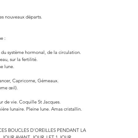
es nouveaux départs.
e :
 du système hormonal, de la circulation.
au, sur la fertilité.
ne lune.
Cancer, Capricorne, Gémeaux.
ème œil).
ur de vie. Coquille St Jacques.
e lunaire. Pleine lune. Amas cristallin.
CES BOUCLES D'OREILLES PENDANT LA
1 JOUR AVANT, JOUR J ET 1 JOUR