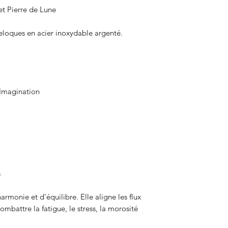
soumis à des frais d
et Pierre de Lune
reloques en acier inoxydable argenté.
 Imagination
s
rmonie et d'équilibre. Elle aligne les flux
mbattre la fatigue, le stress, la morosité