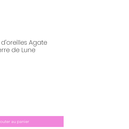
 d'oreilles Agate
erre de Lune
outer au panier