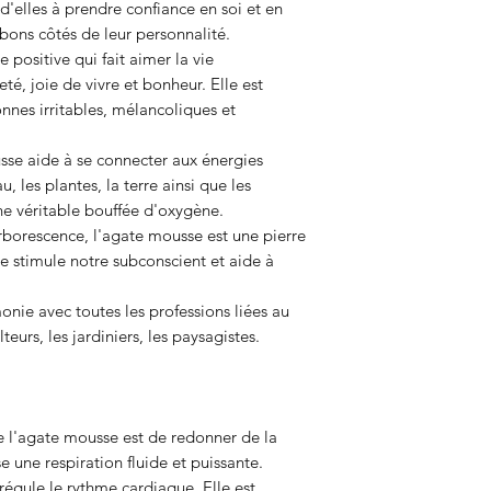
d'elles à prendre confiance en soi et en
 bons côtés de leur personnalité.
 positive qui fait aimer la vie
é, joie de vivre et bonheur. Elle est
nnes irritables, mélancoliques et
usse aide à se connecter aux énergies
u, les plantes, la terre ainsi que les
une véritable bouffée d'oxygène.
borescence, l'agate mousse est une pierre
le stimule notre subconscient et aide à
onie avec toutes les professions liées au
urs, les jardiniers, les paysagistes.
e l'agate mousse est de redonner de la
 une respiration fluide et puissante.
régule le rythme cardiaque. Elle est