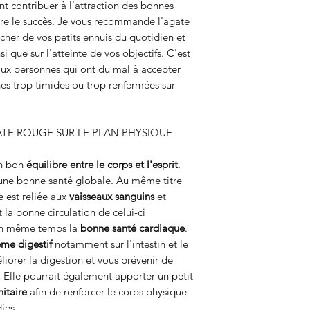
t contribuer à l'attraction des bonnes
e le succès. Je vous recommande l'agate
cher de vos petits ennuis du quotidien et
 que sur l'atteinte de vos objectifs. C'est
 aux personnes qui ont du mal à accepter
nes trop timides ou trop renfermées sur
GATE ROUGE SUR LE PLAN PHYSIQUE
un bon
équilibre entre le corps et l'esprit
.
 à une bonne santé globale. Au même titre
e est reliée aux
vaisseaux sanguins
et
it la bonne circulation de celui-ci
 un même temps la
bonne santé cardiaque
.
ème digestif
notamment sur l'intestin et le
liorer la digestion et vous prévenir de
 Elle pourrait également apporter un petit
itaire
afin de renforcer le corps physique
dies.