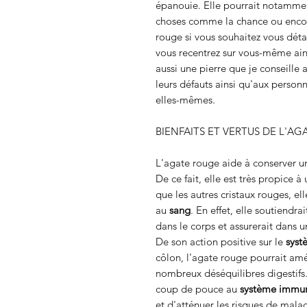
épanouie. Elle pourrait notammen
choses comme la chance ou encor
rouge si vous souhaitez vous déta
vous recentrez sur vous-même ainsi
aussi une pierre que je conseille
leurs défauts ainsi qu'aux person
elles-mêmes.
BIENFAITS ET VERTUS DE L'A
L'agate rouge aide à conserver 
De ce fait, elle est très propice
que les autres cristaux rouges, ell
au
sang
. En effet, elle soutiendra
dans le corps et assurerait dans
De son action positive sur le
syst
côlon, l'agate rouge pourrait amé
nombreux déséquilibres digestifs.
coup de pouce au
système immun
et d'atténuer les risques de mala