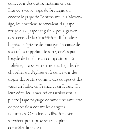
concevoir des outils, notamment en 
France avec le jaspe de Bretagne ou 
encore le jaspe de Fontmaure. Au Moyen-
âge, les chrétiens se servaient du jaspe 
rouge ou « jaspe sanguin » pour graver 
des scènes de la Crucifixion. Il fut alors 
baptisé la “pierre des martyrs” à cause de 
ses taches rappelant le sang, créées par 
l’oxyde de fer dans sa composition. En 
Bohême, il a servi à orner des façades de 
chapelles ou d’églises et à concevoir des 
objets décoratifs comme des coupes et des 
vases en Italie, en France et en Russie. De 
leur côté, les Amérindiens utilisaient la 
pierre jaspe paysage
 comme une amulette 
de protection contre les dangers 
nocturnes. Certaines civilisations s’en 
servaient pour provoquer la pluie et 
contrôler la météo.