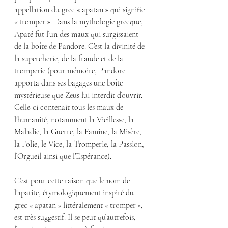
appellation du grec « apatan » qui signifie 
« tromper ». Dans la mythologie grecque, 
Apaté fut l’un des maux qui surgissaient 
de la boîte de Pandore. C’est la divinité de 
la supercherie, de la fraude et de la 
tromperie (pour mémoire, Pandore 
apporta dans ses bagages une boîte 
mystérieuse que Zeus lui interdit d’ouvrir. 
Celle-ci contenait tous les maux de 
l’humanité, notamment la Vieillesse, la 
Maladie, la Guerre, la Famine, la Misère, 
la Folie, le Vice, la Tromperie, la Passion, 
l’Orgueil ainsi que l’Espérance).
C’est pour cette raison que le nom de 
l’apatite, étymologiquement inspiré du 
grec « apatan » littéralement « tromper », 
est très suggestif. Il se peut qu’autrefois, 