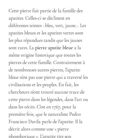
Cette pierre fait partie de la famille des 
apatites. Celles-ci se déclinent en 
différentes teintes : bleu, vert, jaune… Les 
apatites bleues et les apatites vertes sont 
les plus répandues tandis que les jaunes 
sont rares. La 
pierre apatite bleue
 a la 
même origine historique que toutes les 
pierres de cette famille. Contrairement à 
de nombreuses autres pierres, l’apatite 
bleue n’est pas une pierre qui a traversé les 
civilisations et les peuples. En fait, les 
chercheurs n’ont trouvé aucune trace de 
cette pierre dans les légendes, dans l’art ou 
dans les récits. C’est en 1767, pour la 
première fois, que le naturaliste Pedro 
Francisco Davila parle de l’apatite. Il la 
décrit alors comme une « pierre 
phosphorique ». L’apatite tire son 