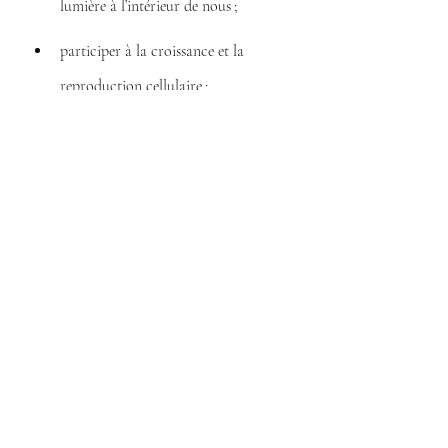
lumière à l’intérieur de nous ;
participer à la croissance et la 
reproduction cellulaire ;
avoir un rôle bénéfique sur la 
sexualité et les cycles de 
reproduction ;
agir positivement sur la fertilité et le 
stress ;
lutter contre les excès de tension 
lorsque nous la plaçons à proximité 
de notre cœur dans un médaillon 
pour pendentif ou lorsque nous 