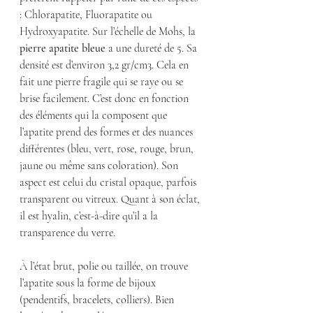
: Chlorapatite, Fluorapatite ou 
Hydroxyapatite. Sur l’échelle de Mohs, la 
pierre apatite bleue
 a une dureté de 5. Sa 
densité est d’environ 3,2 gr/cm3. Cela en 
fait une pierre fragile qui se raye ou se 
brise facilement. C’est donc en fonction 
des éléments qui la composent que 
l’apatite prend des formes et des nuances 
différentes (bleu, vert, rose, rouge, brun, 
jaune ou même sans coloration). Son 
aspect est celui du cristal opaque, parfois 
transparent ou vitreux. Quant à son éclat, 
il est hyalin, c’est-à-dire qu’il a la 
transparence du verre.
À l’état brut, polie ou taillée, on trouve 
l’apatite sous la forme de bijoux 
(pendentifs, bracelets, colliers). Bien 